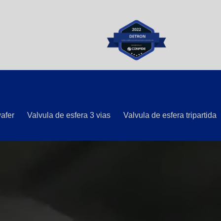
wafer
Valvula de esfera 3 vias
Valvula de esfera tripartida