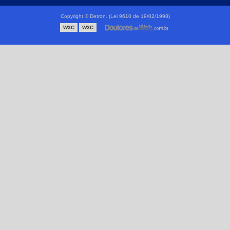
Distribuidor de válvula esfera
Copyright © Detron. (Lei 9610 de 19/02/1998)
W3C
W3C
Flanges forjadas
Fábrica de flanges
Tubo de aço inoxidável
Tubo de nylon
Tubo polietileno
Tubo polietileno preço
Tubo polipropileno
Tubos de inox
Tubos plásticos
Tubos trefilados
Tubos trefilados de inox