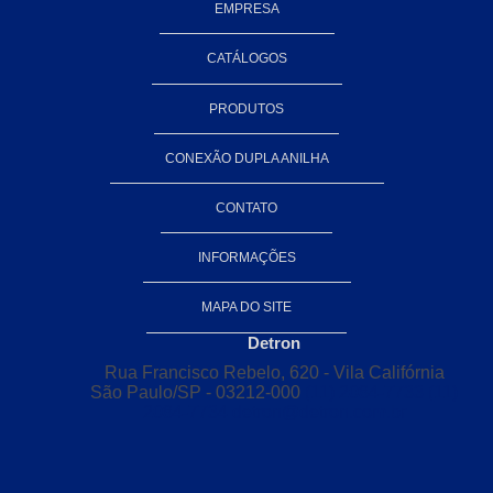
EMPRESA
Conexões dupla anilha em aço
Conexões dupla anilha em aço inox
CATÁLOGOS
Conexões em inox
PRODUTOS
Conexões em inox 316
CONEXÃO DUPLA ANILHA
Conexões roscadas em aço inox
CONTATO
Tubos e conexões de aço inoxidável
INFORMAÇÕES
Conexões de alta pressão
Conexões forjadas
MAPA DO SITE
Detron
Conexões forjadas alta pressão
Rua Francisco Rebelo, 620 - Vila Califórnia
Conexões forjadas aço inox
São Paulo/SP - 03212-000
(11) 2084-7733
(11)
2084-7734
detron@detron.com.br
Conexões forjadas inox
Conexões plásticas