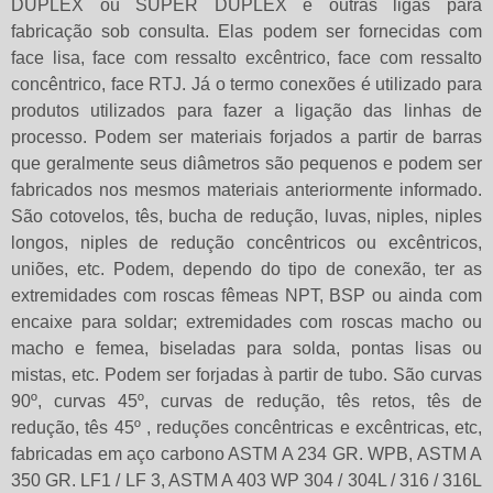
DUPLEX ou SUPER DUPLEX e outras ligas para
fabricação sob consulta. Elas podem ser fornecidas com
face lisa, face com ressalto excêntrico, face com ressalto
concêntrico, face RTJ. Já o termo conexões é utilizado para
produtos utilizados para fazer a ligação das linhas de
processo. Podem ser materiais forjados a partir de barras
que geralmente seus diâmetros são pequenos e podem ser
fabricados nos mesmos materiais anteriormente informado.
São cotovelos, tês, bucha de redução, luvas, niples, niples
longos, niples de redução concêntricos ou excêntricos,
uniões, etc. Podem, dependo do tipo de conexão, ter as
extremidades com roscas fêmeas NPT, BSP ou ainda com
encaixe para soldar; extremidades com roscas macho ou
macho e femea, biseladas para solda, pontas lisas ou
mistas, etc. Podem ser forjadas à partir de tubo. São curvas
90º, curvas 45º, curvas de redução, tês retos, tês de
redução, tês 45º , reduções concêntricas e excêntricas, etc,
fabricadas em aço carbono ASTM A 234 GR. WPB, ASTM A
350 GR. LF1 / LF 3, ASTM A 403 WP 304 / 304L / 316 / 316L