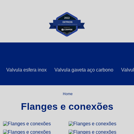
Valvula esfera inox
Valvula gaveta aço carbono
Valvul
Home
Flanges e conexões