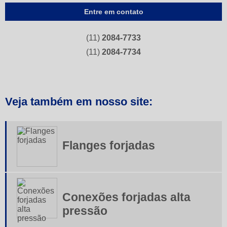
Entre em contato
Conexões flangeadas
Conexões instantâneas
(11)
2084-7733
Conexões simples anilha
(11)
2084-7734
Conexões tipo compressão de aço carbono
Conexões tipo compressão de aço inoxidável
Veja também em nosso site:
Conexões tipo compressão de latão
Conexões tubulares
Flanges forjadas
Conexões tubulares aço carbono
Curvas de inox
Flanges e conexões
Conexões forjadas alta
Tubo flexivel em aço inox
pressão
Tubos de aço inox