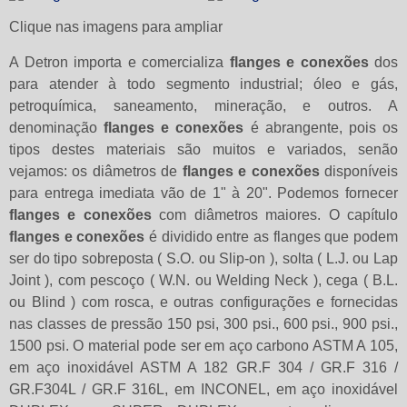
Clique nas imagens para ampliar
A Detron importa e comercializa
flanges e conexões
dos
para atender à todo segmento industrial; óleo e gás,
petroquímica, saneamento, mineração, e outros. A
denominação
flanges e conexões
é abrangente, pois os
tipos destes materiais são muitos e variados, senão
vejamos: os diâmetros de
flanges e conexões
disponíveis
para entrega imediata vão de 1" à 20". Podemos fornecer
flanges e conexões
com diâmetros maiores. O capítulo
flanges e conexões
é dividido entre as flanges que podem
ser do tipo sobreposta ( S.O. ou Slip-on ), solta ( L.J. ou Lap
Joint ), com pescoço ( W.N. ou Welding Neck ), cega ( B.L.
ou Blind ) com rosca, e outras configurações e fornecidas
nas classes de pressão 150 psi, 300 psi., 600 psi., 900 psi.,
1500 psi. O material pode ser em aço carbono ASTM A 105,
em aço inoxidável ASTM A 182 GR.F 304 / GR.F 316 /
GR.F304L / GR.F 316L, em INCONEL, em aço inoxidável