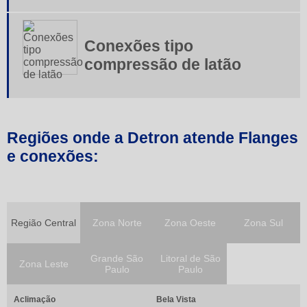
Tubos de aço inoxidável
Conexões tipo
Valvula agulha inox
compressão de latão
Valvula borboleta tipo wafer
Valvula de esfera 3 vias
Valvula de esfera tripartida
Regiões onde a Detron atende Flanges
Valvula esfera inox
e conexões:
Valvula gaveta aço carbono
Valvula gaveta ferro fundido
Região Central
Zona Norte
Zona Oeste
Zona Sul
Valvulas borboleta
Válvulas de agulha
Grande São
Litoral de São
Zona Leste
Paulo
Paulo
Válvulas de gaveta
Aclimação
Bela Vista