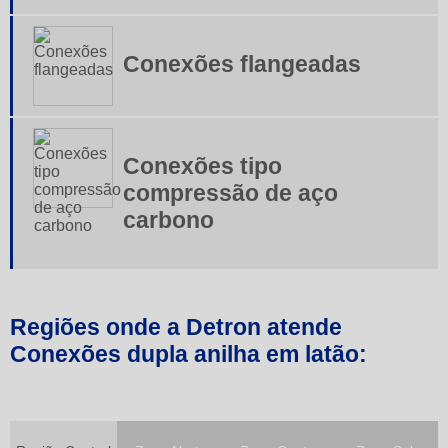
Flanges e conexões
Tubo flexivel em aço inox
Conexões flangeadas
Tubos de aço inox
Tubos de aço inoxidável
Conexões tipo
Valvula agulha inox
compressão de aço
Valvula borboleta tipo wafer
carbono
Valvula de esfera 3 vias
Valvula de esfera tripartida
Valvula esfera inox
Regiões onde a Detron atende
Conexões dupla anilha em latão:
Valvula gaveta aço carbono
Valvula gaveta ferro fundido
Valvulas borboleta