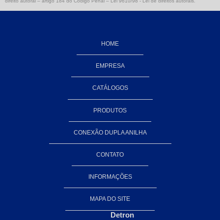
direito autoral – artigo 184 do Código Penal –
Lei 9610/98 - Lei de direitos autorais
.
Conexões aço inox 316
Conexões de aço inoxidável
HOME
Conexões dupla anilha em aço
EMPRESA
Conexões dupla anilha em aço inox
CATÁLOGOS
Conexões em inox
Conexões em inox 316
PRODUTOS
Conexões roscadas em aço inox
CONEXÃO DUPLA ANILHA
Tubos e conexões de aço inoxidável
CONTATO
Conexões de alta pressão
INFORMAÇÕES
Conexões forjadas
MAPA DO SITE
Conexões forjadas alta pressão
Detron