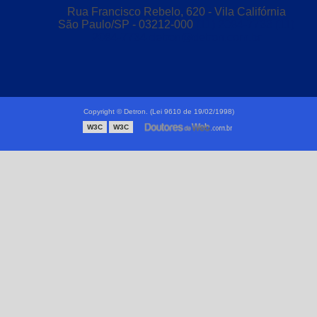
Conexões forjadas aço inox
Rua Francisco Rebelo, 620 - Vila Califórnia
São Paulo/SP - 03212-000
(11) 2084-7733
(11)
Conexões forjadas inox
2084-7734
detron@detron.com.br
Conexões plásticas
Distribuidor de válvula esfera
Flanges forjadas
Copyright © Detron. (Lei 9610 de 19/02/1998)
W3C
W3C
Fábrica de flanges
Tubo de aço inoxidável
Tubo de nylon
Tubo polietileno
Tubo polietileno preço
Tubo polipropileno
Tubos de inox