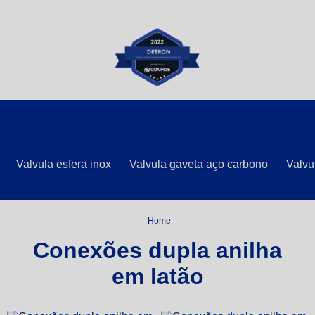
Valvula esfera inox
Valvula gaveta aço carbono
Valvu
Home
Conexões dupla anilha
em latão