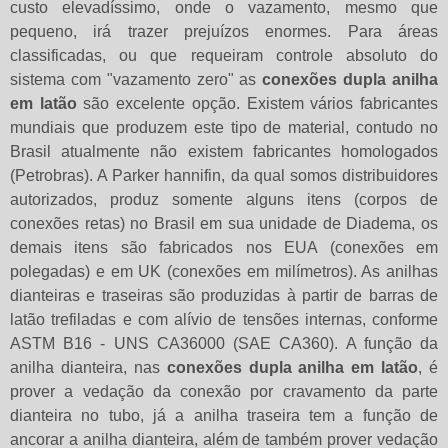
custo elevadíssimo, onde o vazamento, mesmo que
pequeno, irá trazer prejuízos enormes. Para áreas
classificadas, ou que requeiram controle absoluto do
sistema com "vazamento zero" as
conexões dupla anilha
em latão
são excelente opção. Existem vários fabricantes
mundiais que produzem este tipo de material, contudo no
Brasil atualmente não existem fabricantes homologados
(Petrobras). A Parker hannifin, da qual somos distribuidores
autorizados, produz somente alguns itens (corpos de
conexões retas) no Brasil em sua unidade de Diadema, os
demais itens são fabricados nos EUA (conexões em
polegadas) e em UK (conexões em milímetros). As anilhas
dianteiras e traseiras são produzidas à partir de barras de
latão trefiladas e com alívio de tensões internas, conforme
ASTM B16 - UNS CA36000 (SAE CA360). A função da
anilha dianteira, nas
conexões dupla anilha em latão
, é
prover a vedação da conexão por cravamento da parte
dianteira no tubo, já a anilha traseira tem a função de
ancorar a anilha dianteira, além de também prover vedação