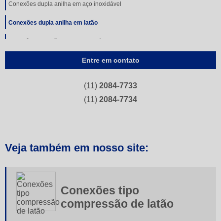
Conexões dupla anilha em aço inoxidável
Conexões dupla anilha em latão
Conexões em latão com anilha plástica
Entre em contato
Conexões flangeadas
Conexões instantâneas
(11)
2084-7733
Conexões simples anilha
(11)
2084-7734
Conexões tipo compressão de aço carbono
Conexões tipo compressão de aço inoxidável
Veja também em nosso site:
Conexões tipo compressão de latão
Conexões tubulares
Conexões tipo
Conexões tubulares aço carbono
compressão de latão
Curvas de inox