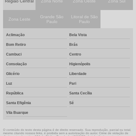
Região Central
Zona Norte
Zona Oeste
Zona Sul
Válvulas de agulha
Grande São
Litoral de São
Válvulas de gaveta
Zona Leste
Paulo
Paulo
Válvulas globo
Aclimação
Bela Vista
Válvulas guilhotina
Bom Retiro
Brás
Redução concêntrica
Cambuci
Centro
Consolação
Higienópolis
Redução excêntrica
Glicério
Liberdade
Manifold para instrumentação
Luz
Pari
Válvula gaveta
República
Santa Cecília
Válvula globo
Santa Efigênia
Sé
Válvulas de esfera
Vila Buarque
Conexão anilha aço inox
O conteúdo do texto desta página é de direito reservado. Sua reprodução, parcial ou total,
mesmo citando nossos links, é proibida sem a autorização do autor. Crime de violação de
Conexões anilhadas inox