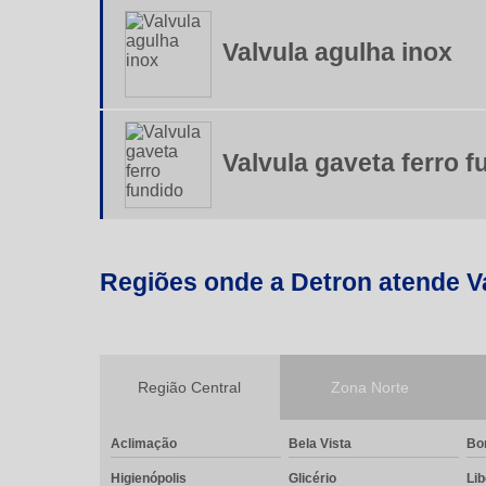
Valvula agulha inox
Valvula gaveta ferro f
Regiões onde a Detron atende V
Região Central
Zona Norte
Aclimação
Bela Vista
Bo
Higienópolis
Glicério
Li