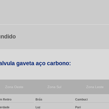
undido
alvula gaveta aço carbono:
Zona Oeste
Zona Sul
Zona Leste
m Retiro
Brás
Cambuci
berdade
Luz
Pari