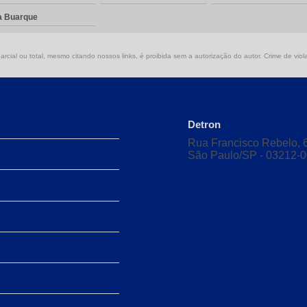
a Buarque
rcial ou total, mesmo citando nossos links, é proibida sem a autorização do autor. Crime de viol
Detron
Rua Francisco Rebelo, 62
São Paulo/SP - 03212-
detron@detron.com.br