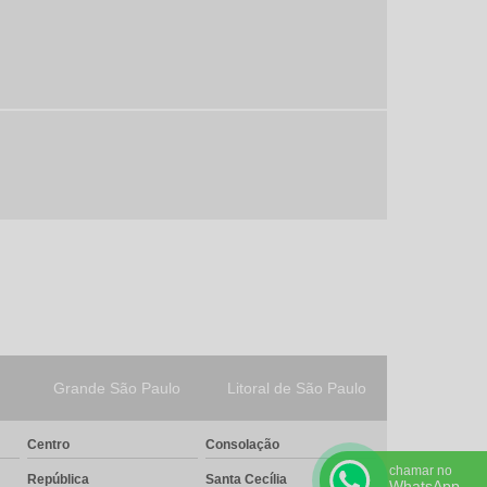
Tubo flexivel em aço inox
Tubos de aço inox
Tubos de aço inoxidável
Valvula agulha inox
Valvula borboleta tipo wafer
Valvula de esfera 3 vias
Valvula de esfera tripartida
Valvula esfera inox
Valvula gaveta aço carbono
Valvula gaveta ferro fundido
Grande São Paulo
Litoral de São Paulo
Valvulas borboleta
Centro
Consolação
Válvulas de agulha
chamar no
República
Santa Cecília
WhatsApp