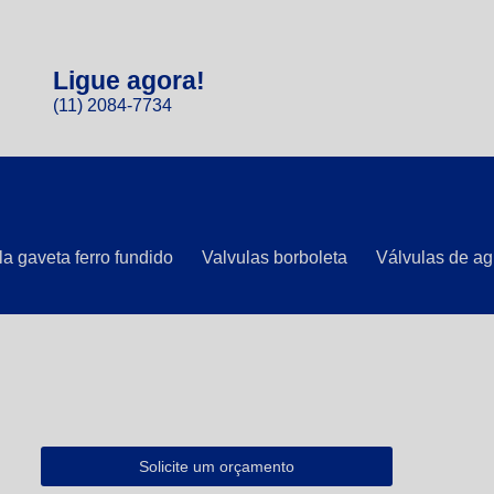
Ligue agora!
(11) 2084-7734
la gaveta ferro fundido
Valvulas borboleta
Válvulas de ag
Solicite um orçamento