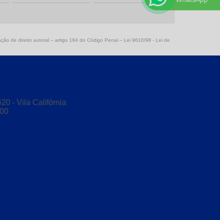
Válvulas de gaveta
Válvulas globo
ação de direito autoral – artigo 184 do Código Penal –
Lei 9610/98 - Lei de
Válvulas guilhotina
Redução concêntrica
Redução excêntrica
Manifold para instrumentação
0 - Vila Califórnia
000
(11) 2084-7733
(11) 2084-7734
Válvula gaveta
Válvula globo
Válvulas de esfera
Conexão anilha aço inox
Conexões anilhadas inox
Conexões aço inox 316