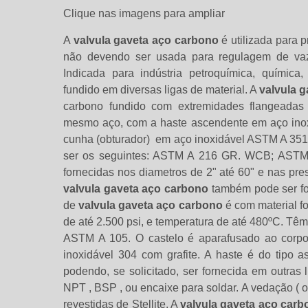
Clique nas imagens para ampliar
A
valvula gaveta aço carbono
é utilizada para p
não devendo ser usada para regulagem de vazã
Indicada para indústria petroquímica, química
fundido em diversas ligas de material. A
valvula 
carbono fundido com extremidades flangeadas
mesmo aço, com a haste ascendente em aço inoxid
cunha (obturador) em aço inoxidável ASTM A 351
ser os seguintes: ASTM A 216 GR. WCB; AST
fornecidas nos diametros de 2" até 60" e nas press
valvula gaveta aço carbono
também pode ser for
de
valvula gaveta aço carbono
é com material f
de até 2.500 psi, e temperatura de até 480ºC. Têm
ASTM A 105. O castelo é aparafusado ao corpo
inoxidável 304 com grafite. A haste é do tipo 
podendo, se solicitado, ser fornecida em outras
NPT , BSP , ou encaixe para soldar. A vedação ( o
revestidas de Stellite. A
valvula gaveta aço carb