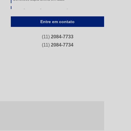
Conexões em latão com anilha plástica
Entre em contato
Conexões flangeadas
Conexões instantâneas
(11)
2084-7733
Conexões simples anilha
(11)
2084-7734
Conexões tipo compressão de aço carbono
Conexões tipo compressão de aço inoxidável
Conexões tipo compressão de latão
Conexões tubulares
Conexões tubulares aço carbono
Curvas de inox
Flanges e conexões