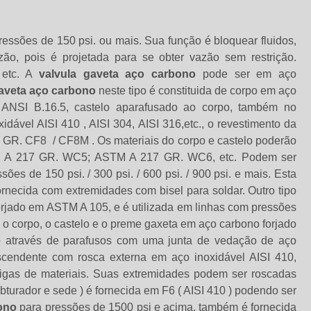
ressões de 150 psi. ou mais. Sua função é bloquear fluidos,
o, pois é projetada para se obter vazão sem restrição.
, etc. A
valvula gaveta aço carbono
pode ser em aço
gaveta aço carbono
neste tipo é constituida de corpo em aço
 ANSI B.16.5, castelo aparafusado ao corpo, também no
ável AISI 410 , AISI 304, AISI 316,etc., o revestimento da
 GR. CF8 / CF8M . Os materiais do corpo e castelo poderão
M A 217 GR. WC5; ASTM A 217 GR. WC6, etc. Podem ser
ões de 150 psi. / 300 psi. / 600 psi. / 900 psi. e mais. Esta
necida com extremidades com bisel para soldar. Outro tipo
orjado em ASTM A 105, e é utilizada em linhas com pressões
 o corpo, o castelo e o preme gaxeta em aço carbono forjado
 através de parafusos com uma junta de vedação de aço
ascendente com rosca externa em aço inoxidável AISI 410,
 ligas de materiais. Suas extremidades podem ser roscadas
bturador e sede ) é fornecida em F6 ( AISI 410 ) podendo ser
ono
para pressões de 1500 psi e acima, também é fornecida