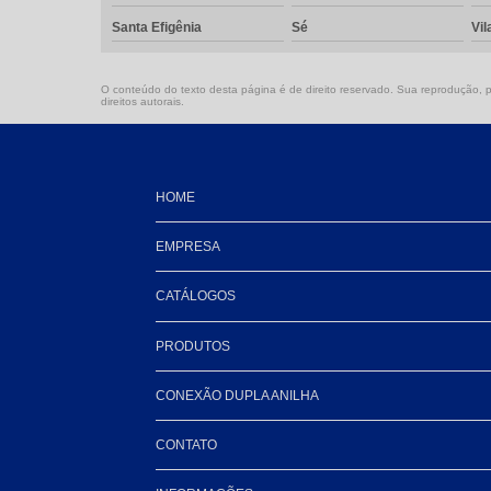
Santa Efigênia
Sé
Vil
O conteúdo do texto desta página é de direito reservado. Sua reprodução, pa
direitos autorais
.
HOME
EMPRESA
CATÁLOGOS
PRODUTOS
CONEXÃO DUPLA ANILHA
CONTATO