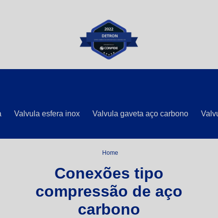
a
Valvula esfera inox
Valvula gaveta aço carbono
Valvu
Home
Conexões tipo
compressão de aço
carbono