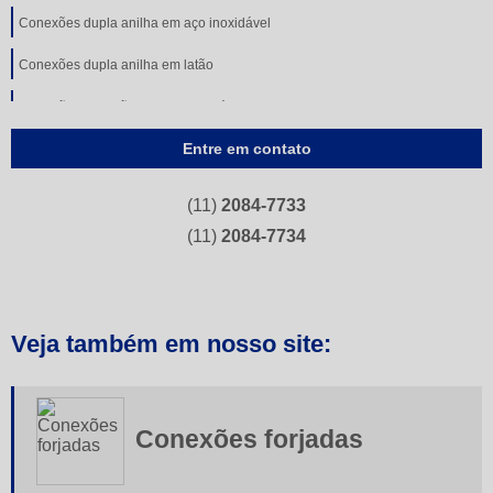
Conexões dupla anilha em aço inoxidável
Conexões dupla anilha em latão
Conexões em latão com anilha plástica
Entre em contato
Conexões flangeadas
Conexões instantâneas
(11)
2084-7733
Conexões simples anilha
(11)
2084-7734
Conexões tipo compressão de aço carbono
Conexões tipo compressão de aço inoxidável
Veja também em nosso site:
Conexões tipo compressão de latão
Conexões tubulares
Conexões forjadas
Conexões tubulares aço carbono
Curvas de inox