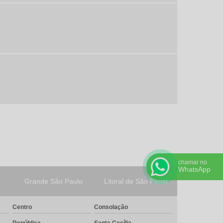
Válvulas de gaveta
Válvulas globo
Válvulas guilhotina
Redução concêntrica
Redução excêntrica
Manifold para instrumentação
Válvula gaveta
Válvula globo
Válvulas de esfera
chamar no
WhatsApp
Conexão anilha aço inox
Grande São Paulo
Litoral de São Paulo
Conexões anilhadas inox
Centro
Consolação
Conexões aço inox 316