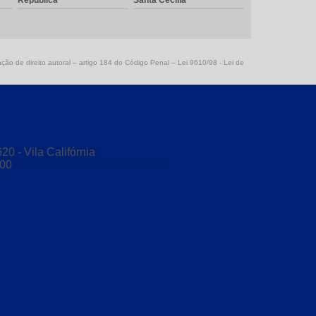
República
Santa Cecília
Conexões de aço inoxidável
Conexões dupla anilha em aço
ação de direito autoral – artigo 184 do Código Penal –
Lei 9610/98 - Lei de
Conexões dupla anilha em aço inox
Conexões em inox
Conexões em inox 316
Conexões roscadas em aço inox
0 - Vila Califórnia
000
(11) 2084-7733
(11) 2084-7734
Tubos e conexões de aço inoxidável
Conexões de alta pressão
Conexões forjadas
Conexões forjadas alta pressão
Conexões forjadas aço inox
Conexões forjadas inox