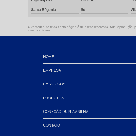
Higienópolis
Glicério
Li
Santa Efigênia
Sé
Vil
O conteúdo do texto desta página é de direito reservado. Sua reprodução, pa
direitos autorais
.
HOME
EMPRESA
CATÁLOGOS
PRODUTOS
CONEXÃO DUPLA ANILHA
CONTATO