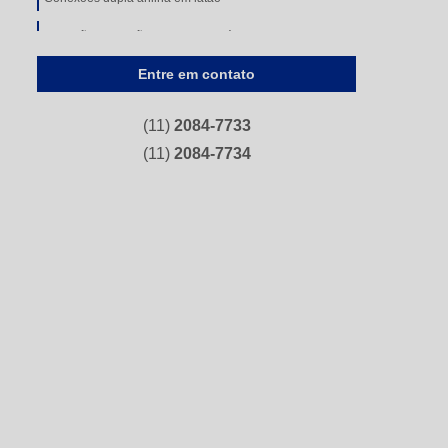
Conexões em latão com anilha plástica
Entre em contato
Conexões flangeadas
Conexões instantâneas
(11)
2084-7733
Conexões simples anilha
(11)
2084-7734
Conexões tipo compressão de aço carbono
Conexões tipo compressão de aço inoxidável
Conexões tipo compressão de latão
Conexões tubulares
Conexões tubulares aço carbono
Curvas de inox
Flanges e conexões