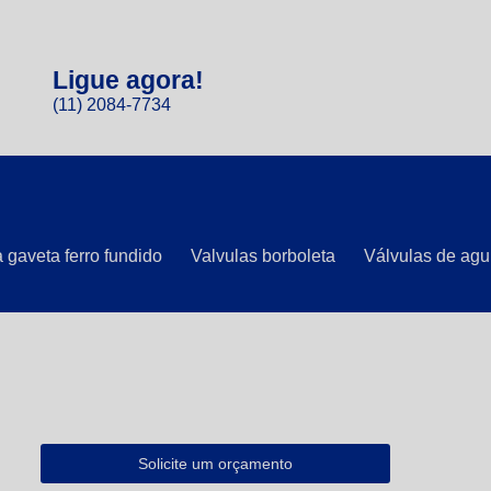
Ligue agora!
(11) 2084-7734
 gaveta ferro fundido
Valvulas borboleta
Válvulas de agu
Solicite um orçamento