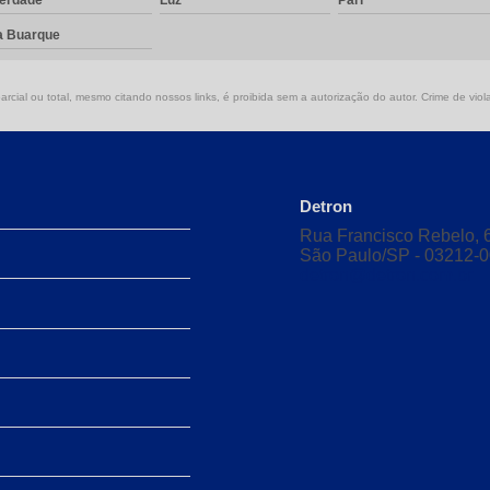
berdade
Luz
Pari
a Buarque
rcial ou total, mesmo citando nossos links, é proibida sem a autorização do autor. Crime de viol
Detron
Rua Francisco Rebelo, 62
São Paulo/SP - 03212-
detron@detron.com.br