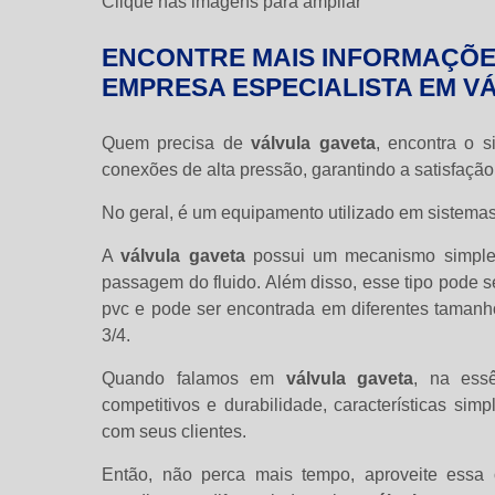
Clique nas imagens para ampliar
ENCONTRE MAIS INFORMAÇÕE
EMPRESA ESPECIALISTA EM V
Quem precisa de
válvula gaveta
, encontra o s
conexões de alta pressão, garantindo a satisfação 
No geral, é um equipamento utilizado em sistemas
A
válvula gaveta
possui um mecanismo simples
passagem do fluido. Além disso, esse tipo pode 
pvc e pode ser encontrada em diferentes taman
3/4.
Quando falamos em
válvula gaveta
, na ess
competitivos e durabilidade, características s
com seus clientes.
Então, não perca mais tempo, aproveite essa