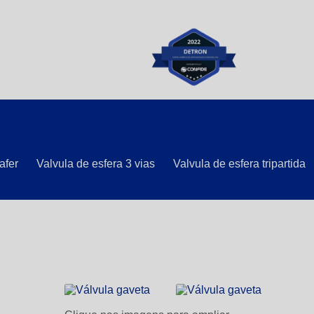
afer
Valvula de esfera 3 vias
Valvula de esfera tripartida