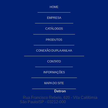
HOME
Válvulas de esfera
Conexão anilha aço inox
EMPRESA
Conexões anilhadas inox
CATÁLOGOS
Conexões aço inox 316
PRODUTOS
Conexões de aço inoxidável
CONEXÃO DUPLA ANILHA
Conexões dupla anilha em aço
CONTATO
Conexões dupla anilha em aço inox
INFORMAÇÕES
Conexões em inox
Conexões em inox 316
MAPA DO SITE
Detron
Conexões roscadas em aço inox
Rua Francisco Rebelo, 620 - Vila Califórnia
Tubos e conexões de aço inoxidável
São Paulo/SP - 03212-000
(11) 2084-7733
(11)
2084-7734
detron@detron.com.br