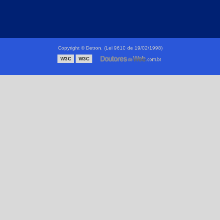
Conexões de alta pressão
Conexões forjadas
Conexões forjadas alta pressão
Copyright © Detron. (Lei 9610 de 19/02/1998)
Conexões forjadas aço inox
W3C
W3C
Conexões forjadas inox
Conexões plásticas
Distribuidor de válvula esfera
Flanges forjadas
Fábrica de flanges
Tubo de aço inoxidável
Tubo de nylon
Tubo polietileno