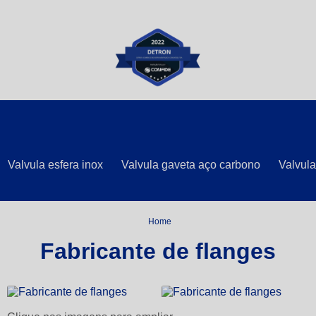
Valvula esfera inox
Valvula gaveta aço carbono
Valvula
Home
Fabricante de flanges