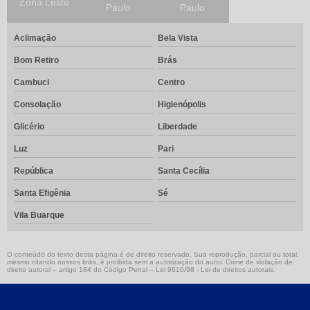
Zona Leste
Paulo
Paulo
Valvula gaveta aço carbono
Aclimação
Bela Vista
Valvula gaveta ferro fundido
Bom Retiro
Brás
Valvulas borboleta
Cambuci
Centro
Válvulas de agulha
Consolação
Higienópolis
Válvulas de gaveta
Glicério
Liberdade
Luz
Pari
Válvulas globo
República
Santa Cecília
Válvulas guilhotina
Santa Efigênia
Sé
Redução concêntrica
Vila Buarque
Redução excêntrica
O conteúdo do texto desta página é de direito reservado. Sua reprodução, parcial ou total,
Manifold para instrumentação
mesmo citando nossos links, é proibida sem a autorização do autor. Crime de violação de
direito autoral – artigo 184 do Código Penal –
Lei 9610/98 - Lei de direitos autorais
.
Válvula gaveta
Válvula globo