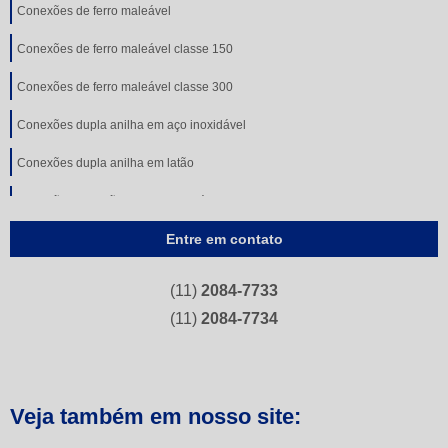
Conexões de ferro maleável
Conexões de ferro maleável classe 150
Conexões de ferro maleável classe 300
Conexões dupla anilha em aço inoxidável
Conexões dupla anilha em latão
Conexões em latão com anilha plástica
Entre em contato
Conexões flangeadas
Conexões instantâneas
(11)
2084-7733
Conexões simples anilha
(11)
2084-7734
Conexões tipo compressão de aço carbono
Conexões tipo compressão de aço inoxidável
Veja também em nosso site:
Conexões tipo compressão de latão